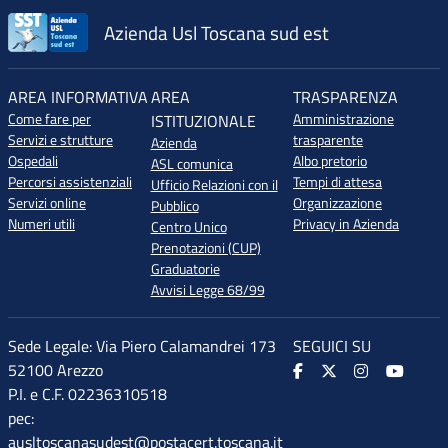
Azienda Usl Toscana sud est
AREA INFORMATIVA
AREA
TRASPARENZA
Come fare per
Amministrazione
ISTITUZIONALE
Servizi e strutture
trasparente
Azienda
Ospedali
Albo pretorio
ASL comunica
Percorsi assistenziali
Tempi di attesa
Ufficio Relazioni con il
Servizi online
Organizzazione
Pubblico
Numeri utili
Privacy in Azienda
Centro Unico
Prenotazioni (CUP)
Graduatorie
Avvisi Legge 68/99
Sede Legale: Via Piero Calamandrei 173
SEGUICI SU
52100 Arezzo
P.I. e C.F. 02236310518
pec:
ausltoscanasudest@postacert.toscana.it