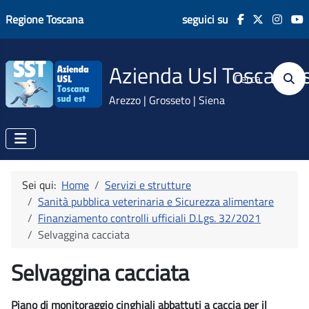
Regione Toscana
seguici su
Azienda Usl Toscana 
Cerca
Arezzo | Grosseto | Siena
Sei qui:
Home
Servizi e strutture
Sanità pubblica veterinaria e Sicurezza alimentare
Finanziamento controlli ufficiali D.Lgs. 32/2021
Selvaggina cacciata
Selvaggina cacciata
Piano di monitoraggio cinghiali abbattuti a caccia per il