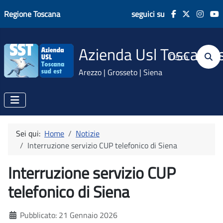
Regione Toscana
seguici su
Azienda Usl Toscana 
Cerca
Arezzo | Grosseto | Siena
Sei qui:
Home
Notizie
Interruzione servizio CUP telefonico di Siena
Interruzione servizio CUP
telefonico di Siena
Dettagli
Pubblicato: 21 Gennaio 2026