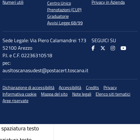
Numeri utili
Privacy in Azienda
Centro Unico
Prenotazioni (CUP)
Graduatorie
Avvisi Legge 68/99
Sede Legale: Via Piero Calamandrei 173
SEGUICI SU
52100 Arezzo
P.I. e C.F. 02236310518
pec:
ausltoscanasudest@postacert.toscana.it
♲
di accessibilità
Dichiarazione di accessibilità
Accessibilità
Credits
Privacy
Informativa cookie
Mappa del sito
Note legali
Elenco siti tematici
Aree riservate
dimensione carattere
imensione carattere
spaziatura testo
aziatura testo