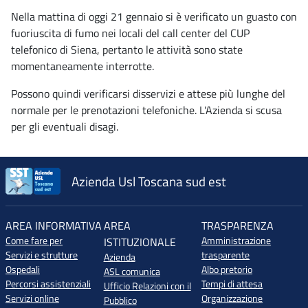
Nella mattina di oggi 21 gennaio si è verificato un guasto con
fuoriuscita di fumo nei locali del call center del CUP
telefonico di Siena, pertanto le attività sono state
momentaneamente interrotte.
Possono quindi verificarsi disservizi e attese più lunghe del
normale per le prenotazioni telefoniche. L'Azienda si scusa
per gli eventuali disagi.
Azienda Usl Toscana sud est
AREA INFORMATIVA
AREA
TRASPARENZA
Come fare per
Amministrazione
ISTITUZIONALE
Servizi e strutture
trasparente
Azienda
Ospedali
Albo pretorio
ASL comunica
Percorsi assistenziali
Tempi di attesa
Ufficio Relazioni con il
Servizi online
Organizzazione
Pubblico