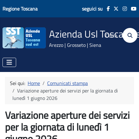
Regione Toscana
seguici su
Azienda Usl Toscana 
Cerca
Arezzo | Grosseto | Siena
Sei qui:
Home
Comunicati stampa
Variazione aperture dei servizi per la giornata di
lunedì 1 giugno 2026
Variazione aperture dei servizi
per la giornata di lunedì 1
giugno 2026