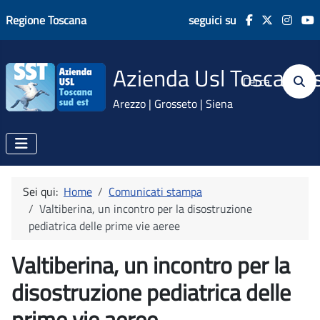
Regione Toscana
seguici su
Azienda Usl Toscana 
Cerca
Arezzo | Grosseto | Siena
Sei qui:
Home
Comunicati stampa
Valtiberina, un incontro per la disostruzione
pediatrica delle prime vie aeree
Valtiberina, un incontro per la
disostruzione pediatrica delle
prime vie aeree