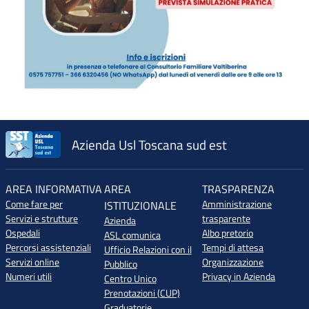
Azienda Usl Toscana sud est
AREA INFORMATIVA
AREA
TRASPARENZA
Come fare per
Amministrazione
ISTITUZIONALE
Servizi e strutture
trasparente
Azienda
Ospedali
Albo pretorio
ASL comunica
Percorsi assistenziali
Tempi di attesa
Ufficio Relazioni con il
Servizi online
Organizzazione
Pubblico
Numeri utili
Privacy in Azienda
Centro Unico
Prenotazioni (CUP)
Graduatorie