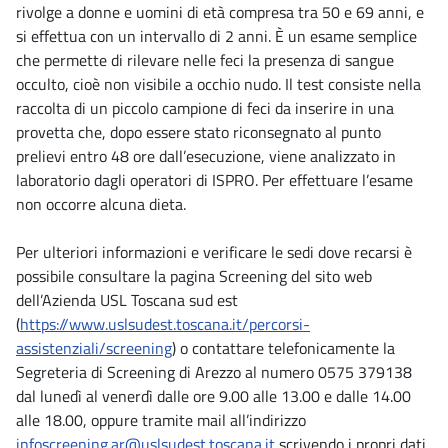
rivolge a donne e uomini di età compresa tra 50 e 69 anni, e
si effettua con un intervallo di 2 anni. È un esame semplice
che permette di rilevare nelle feci la presenza di sangue
occulto, cioè non visibile a occhio nudo. Il test consiste nella
raccolta di un piccolo campione di feci da inserire in una
provetta che, dopo essere stato riconsegnato al punto
prelievi entro 48 ore dall’esecuzione, viene analizzato in
laboratorio dagli operatori di ISPRO. Per effettuare l’esame
non occorre alcuna dieta.
Per ulteriori informazioni e verificare le sedi dove recarsi è
possibile consultare la pagina Screening del sito web
dell’Azienda USL Toscana sud est
(
https://www.uslsudest.toscana.it/percorsi-
assistenziali/screening
) o contattare telefonicamente la
Segreteria di Screening di Arezzo al numero 0575 379138
dal lunedì al venerdì dalle ore 9.00 alle 13.00 e dalle 14.00
alle 18.00, oppure tramite mail all’indirizzo
infoscreening.ar@uslsudest.toscana.it
scrivendo i propri dati