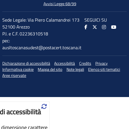
Avvisi Legge 68/99
Sede Legale: Via Piero Calamandrei 173
SEGUICI SU
52100 Arezzo
P.I. e C.F. 02236310518
pec:
ausltoscanasudest@postacert.toscana.it
Dichiarazione di accessibilità
Accessibilità
Credits
Privacy
Informativa cookie
Mappa del sito
Note legali
Elenco siti tematici
Aree riservate
♲
di accessibilità
dimensione carattere