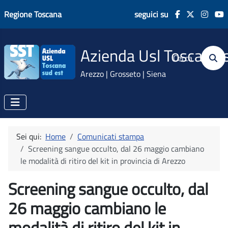
Regione Toscana
seguici su
Azienda Usl Toscana 
Cerca
Arezzo | Grosseto | Siena
Sei qui:
Home
Comunicati stampa
Screening sangue occulto, dal 26 maggio cambiano
le modalità di ritiro del kit in provincia di Arezzo
Screening sangue occulto, dal
26 maggio cambiano le
modalità di ritiro del kit in