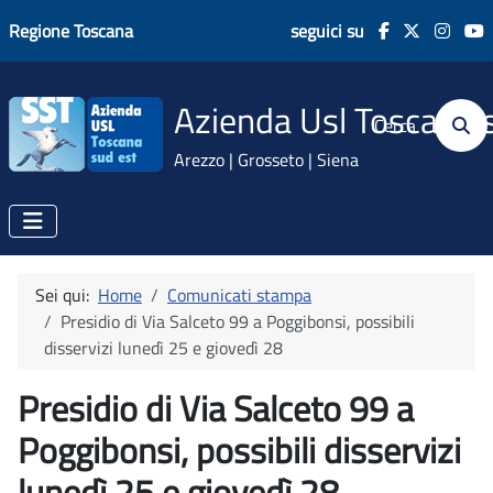
Regione Toscana
seguici su
Azienda Usl Toscana 
Cerca
Arezzo | Grosseto | Siena
Sei qui:
Home
Comunicati stampa
Presidio di Via Salceto 99 a Poggibonsi, possibili
disservizi lunedì 25 e giovedì 28
Presidio di Via Salceto 99 a
Poggibonsi, possibili disservizi
lunedì 25 e giovedì 28