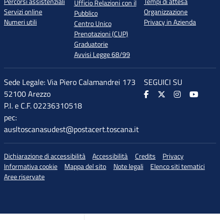
Percorsi assistenziali
Tempi di attesa
Ufficio Relazioni con il
Servizi online
Organizzazione
Pubblico
Numeri utili
Privacy in Azienda
Centro Unico
Prenotazioni (CUP)
Graduatorie
Avvisi Legge 68/99
Sede Legale: Via Piero Calamandrei 173
SEGUICI SU
52100 Arezzo
P.I. e C.F. 02236310518
pec:
ausltoscanasudest@postacert.toscana.it
♲
Dichiarazione di accessibilità
Accessibilità
Credits
Privacy
di accessibilità
Informativa cookie
Mappa del sito
Note legali
Elenco siti tematici
Aree riservate
dimensione carattere
imensione carattere