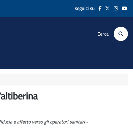
seguici su
Cerca
altiberina
ducia e affetto verso gli operatori sanitari»