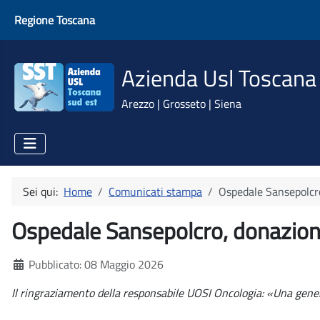
Regione Toscana
Azienda Usl Toscana
Arezzo | Grosseto | Siena
Sei qui:
Home
Comunicati stampa
Ospedale Sansepolcro
Ospedale Sansepolcro, donazione 
Dettagli
Pubblicato: 08 Maggio 2026
Il ringraziamento della responsabile UOSI Oncologia: «Una generos