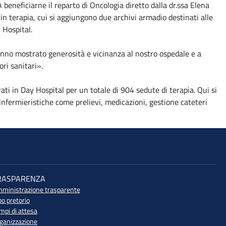
 beneficiarne il reparto di Oncologia diretto dalla dr.ssa Elena
i in terapia, cui si aggiungono due archivi armadio destinati alle
 Hospital.
 hanno mostrato generosità e vicinanza al nostro ospedale e a
ri sanitari».
ati in Day Hospital per un totale di 904 sedute di terapia. Qui si
 infermieristiche come prelievi, medicazioni, gestione cateteri
RASPARENZA
ministrazione trasparente
bo pretorio
mpi di attesa
ganizzazione