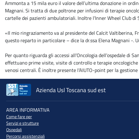
Ammonta a 15 mila euro il valore dell’ultima donazione in ordine 
Magnani. Si tratta di due poltrone per infusioni di terapie oncolo
cartelle dei pazienti ambulatoriali. Inoltre l’Inner Wheel Club d
«Il mio ringraziamento va al presidente del Calcit Valtiberina, F
questo reparto in particolare – dice la dr.ssa Elena Magnani -. U
Per quanto riguarda gli accessi all’Oncologia dell’ospedale di San
effettuano prime visite, visite di controllo e terapie oncologich
venosi centrali. È inoltre presente l’AIUTO-point per la gestione 
Azienda Usl Toscana sud est
♲
AREA INFORMATIVA
Come fare per
Servizi e strutture
Ospedali
Percorsi assistenziali