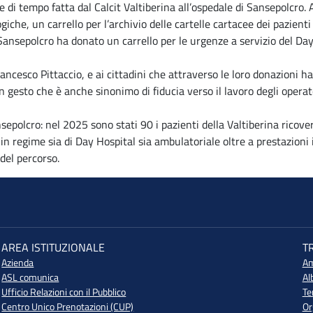
di tempo fatta dal Calcit Valtiberina all’ospedale di Sansepolcro. A
giche, un carrello per l’archivio delle cartelle cartacee dei pazient
i Sansepolcro ha donato un carrello per le urgenze a servizio del Day
rancesco Pittaccio, e ai cittadini che attraverso le loro donazioni
n gesto che è anche sinonimo di fiducia verso il lavoro degli operato
sepolcro: nel 2025 sono stati 90 i pazienti della Valtiberina ricover
e in regime sia di Day Hospital sia ambulatoriale oltre a prestazioni
del percorso.
AREA ISTITUZIONALE
T
Azienda
Am
ASL comunica
Al
Ufficio Relazioni con il Pubblico
Te
Centro Unico Prenotazioni (CUP)
Or