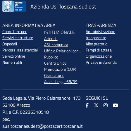
Azienda Usl Toscana sud est
AREA INFORMATIVA
AREA
TRASPARENZA
Come fare per
Amministrazione
ISTITUZIONALE
Servizi e strutture
trasparente
Azienda
Ospedali
Albo pretorio
ASL comunica
Percorsi assistenziali
Tempi di attesa
Ufficio Relazioni con il
Servizi online
Organizzazione
Pubblico
Numeri utili
Privacy in Azienda
Centro Unico
Prenotazioni (CUP)
Graduatorie
Avvisi Legge 68/99
Sede Legale: Via Piero Calamandrei 173
SEGUICI SU
52100 Arezzo
P.I. e C.F. 02236310518
pec:
ausltoscanasudest@postacert.toscana.it