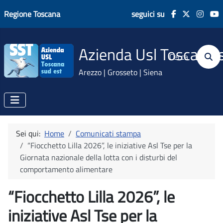
Regione Toscana
seguici su
Azienda Usl Toscana 
Cerca
Arezzo | Grosseto | Siena
Sei qui:
Home
Comunicati stampa
“Fiocchetto Lilla 2026”, le iniziative Asl Tse per la
Giornata nazionale della lotta con i disturbi del
comportamento alimentare
“Fiocchetto Lilla 2026”, le
iniziative Asl Tse per la