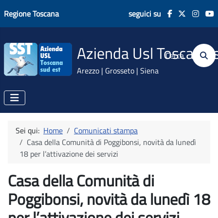
Regione Toscana
seguici su
Azienda Usl Toscana 
Cerca
Arezzo | Grosseto | Siena
Sei qui:
Home
Comunicati stampa
Casa della Comunità di Poggibonsi, novità da lunedì
18 per l’attivazione dei servizi
Casa della Comunità di
Poggibonsi, novità da lunedì 18
per l’attivazione dei servizi