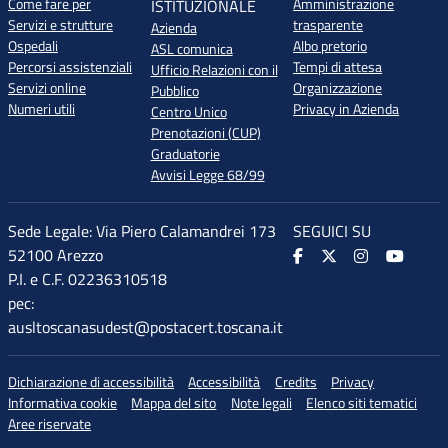
Come fare per
Amministrazione
ISTITUZIONALE
Servizi e strutture
trasparente
Azienda
Ospedali
Albo pretorio
ASL comunica
Percorsi assistenziali
Tempi di attesa
Ufficio Relazioni con il
Servizi online
Organizzazione
Pubblico
Numeri utili
Privacy in Azienda
Centro Unico
Prenotazioni (CUP)
Graduatorie
Avvisi Legge 68/99
Sede Legale: Via Piero Calamandrei 173
SEGUICI SU
52100 Arezzo
P.I. e C.F. 02236310518
pec:
ausltoscanasudest@postacert.toscana.it
Dichiarazione di accessibilità
Accessibilità
Credits
Privacy
Informativa cookie
Mappa del sito
Note legali
Elenco siti tematici
Aree riservate