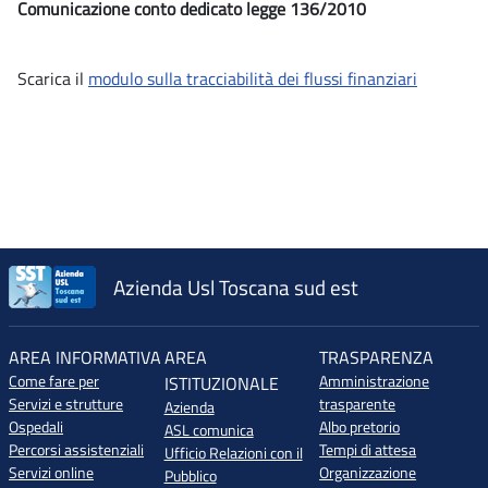
Comunicazione conto dedicato legge 136/2010
Scarica il
modulo sulla tracciabilità dei flussi finanziari
Azienda Usl Toscana sud est
AREA INFORMATIVA
AREA
TRASPARENZA
Come fare per
Amministrazione
ISTITUZIONALE
Servizi e strutture
trasparente
Azienda
Ospedali
Albo pretorio
ASL comunica
Percorsi assistenziali
Tempi di attesa
Ufficio Relazioni con il
Servizi online
Organizzazione
Pubblico