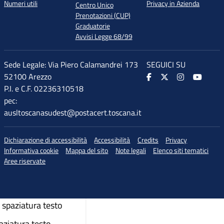
Numeri utili
Privacy in Azienda
Centro Unico
Prenotazioni (CUP)
Graduatorie
Avvisi Legge 68/99
Sede Legale: Via Piero Calamandrei 173
SEGUICI SU
52100 Arezzo
P.I. e C.F. 02236310518
pec:
ausltoscanasudest@postacert.toscana.it
♲
di accessibilità
Dichiarazione di accessibilità
Accessibilità
Credits
Privacy
Informativa cookie
Mappa del sito
Note legali
Elenco siti tematici
Aree riservate
dimensione carattere
imensione carattere
spaziatura testo
aziatura testo