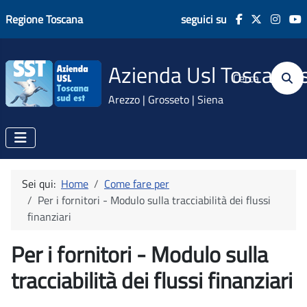
Regione Toscana
seguici su
Azienda Usl Toscana 
Cerca
Arezzo | Grosseto | Siena
Sei qui:
Home
Come fare per
Per i fornitori - Modulo sulla tracciabilità dei flussi
finanziari
Per i fornitori - Modulo sulla
tracciabilità dei flussi finanziari