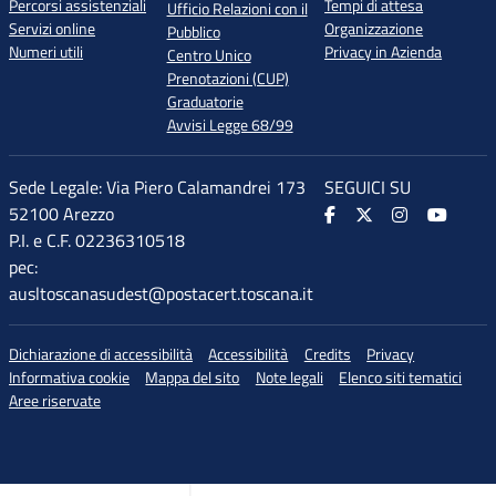
Percorsi assistenziali
Tempi di attesa
Ufficio Relazioni con il
Servizi online
Organizzazione
Pubblico
Numeri utili
Privacy in Azienda
Centro Unico
Prenotazioni (CUP)
Graduatorie
Avvisi Legge 68/99
Sede Legale: Via Piero Calamandrei 173
SEGUICI SU
52100 Arezzo
P.I. e C.F. 02236310518
pec:
ausltoscanasudest@postacert.toscana.it
♲
Dichiarazione di accessibilità
Accessibilità
Credits
Privacy
di accessibilità
Informativa cookie
Mappa del sito
Note legali
Elenco siti tematici
Aree riservate
dimensione carattere
imensione carattere