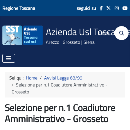
Regione Toscana
seguici su
Azienda Usl Toscana 
Cerca
Arezzo | Grosseto | Siena
Sei qui:
Home
Avvisi Legge 68/99
Selezione per n.1 Coadiutore Amministrativo -
Grosseto
Selezione per n.1 Coadiutore
Amministrativo - Grosseto