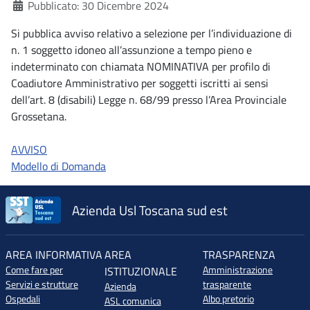
Dettagli
Pubblicato: 30 Dicembre 2024
Si pubblica avviso relativo a selezione per l’individuazione di
n. 1 soggetto idoneo all’assunzione a tempo pieno e
indeterminato con chiamata NOMINATIVA per profilo di
Coadiutore Amministrativo per soggetti iscritti ai sensi
dell’art. 8 (disabili) Legge n. 68/99 presso l’Area Provinciale
Grossetana.
AVVISO
Modello di Domanda
Azienda Usl Toscana sud est
AREA INFORMATIVA
AREA
TRASPARENZA
Come fare per
Amministrazione
ISTITUZIONALE
Servizi e strutture
trasparente
Azienda
Ospedali
Albo pretorio
ASL comunica