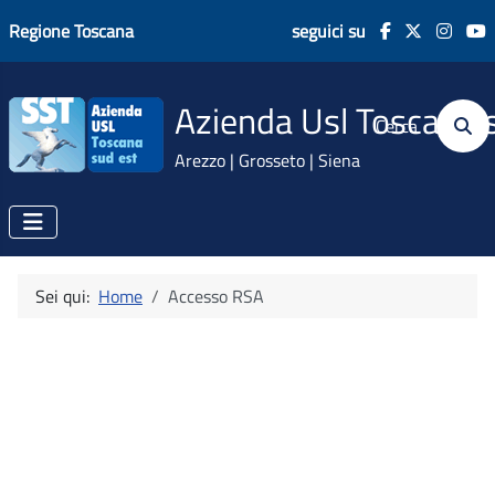
Regione Toscana
seguici su
Azienda Usl Toscana 
Cerca
Arezzo | Grosseto | Siena
Sei qui:
Home
Accesso RSA