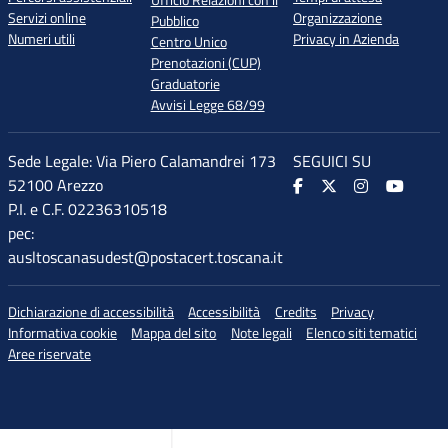
Ufficio Relazioni con il
Servizi online
Organizzazione
Pubblico
Numeri utili
Privacy in Azienda
Centro Unico
Prenotazioni (CUP)
Graduatorie
Avvisi Legge 68/99
Sede Legale: Via Piero Calamandrei 173
SEGUICI SU
52100 Arezzo
P.I. e C.F. 02236310518
pec:
ausltoscanasudest@postacert.toscana.it
Dichiarazione di accessibilità
Accessibilità
Credits
Privacy
Informativa cookie
Mappa del sito
Note legali
Elenco siti tematici
Aree riservate
♲
di accessibilità