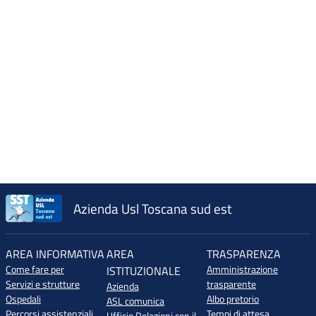
Azienda Usl Toscana sud est
AREA INFORMATIVA
AREA
TRASPARENZA
Come fare per
Amministrazione
ISTITUZIONALE
Servizi e strutture
trasparente
Azienda
Ospedali
Albo pretorio
ASL comunica
Percorsi assistenziali
Tempi di attesa