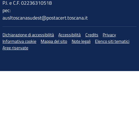
P.I. e C.F. 02236310518
pec:
ausltoscanasudest@postacert.toscana.it
Dichiarazione di accessibilità
Accessibilità
Credits
Privacy
Informativa cookie
Mappa del sito
Note legali
Elenco siti tematici
Aree riservate