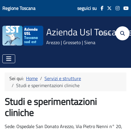
Regione Toscana
seguici su
Azienda Usl Toscana 
Cerca
Arezzo | Grosseto | Siena
Sei qui:
Home
Servizi e strutture
Studi e sperimentazioni cliniche
Studi e sperimentazioni
cliniche
Sede: Ospedale San Donato Arezzo, Via Pietro Nenni n° 20,