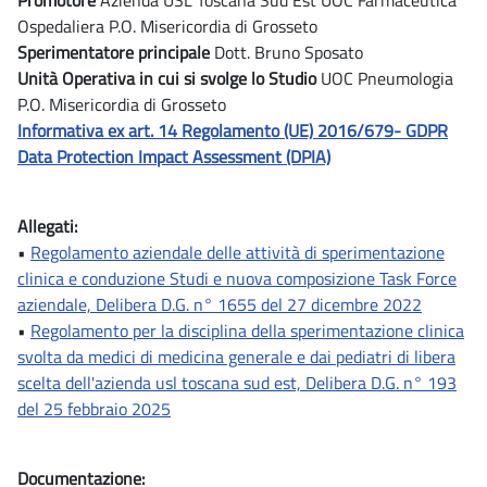
Promotore
Azienda USL Toscana Sud Est UOC Farmaceutica
Ospedaliera P.O. Misericordia di Grosseto
Sperimentatore principale
Dott. Bruno Sposato
Unità Operativa in cui si svolge lo Studio
UOC Pneumologia
P.O. Misericordia di Grosseto
Informativa ex art. 14 Regolamento (UE) 2016/679- GDPR
Data Protection Impact Assessment (DPIA)
Allegati:
•
Regolamento aziendale delle attività di sperimentazione
clinica e conduzione Studi e nuova composizione Task Force
aziendale, Delibera D.G. n° 1655 del 27 dicembre 2022
•
Regolamento per la disciplina della sperimentazione clinica
svolta da medici di medicina generale e dai pediatri di libera
scelta dell'azienda usl toscana sud est, Delibera D.G. n° 193
del 25 febbraio 2025
Documentazione: