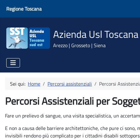
Regione Toscana
Azienda Usl Toscana
Arezzo | Grosseto | Siena
Sei qui:
Home
Percorsi assistenziali
Percorsi Assistenzi
Percorsi Assistenziali per Sogget
Fare un prelievo di sangue, una visita specialistica, un accertam
E non a causa delle barriere architettoniche, che pure ci sono, ma
invisibili rendono più complicato per i cittadini disabili sottopors